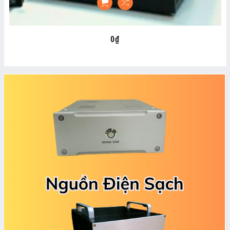
0₫
Regular
price
banner
grid