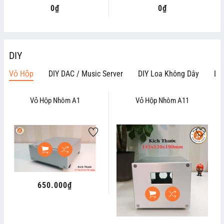
0₫
Regular
0₫
Regular
price
price
DIY
Vỏ Hộp
DIY DAC / Music Server
DIY Loa Không Dây
Li
Vỏ Hộp Nhôm A1
Vỏ Hộp Nhôm A11
650.000₫
Regular
price