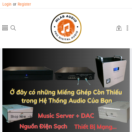
Login
or
Register
0
0
items
Shop Now